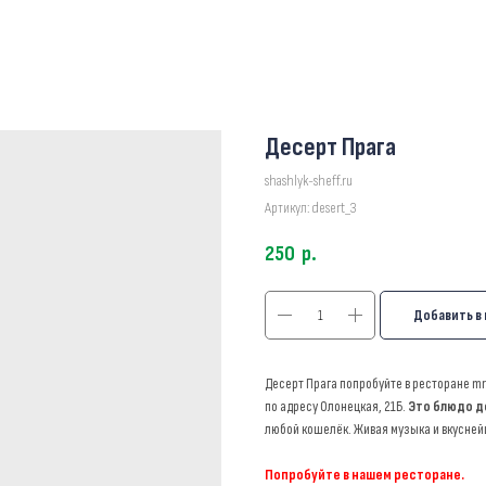
Десерт Прага
shashlyk-sheff.ru
Артикул:
desert_3
250
р.
Добавить в
Десерт Прага попробуйте в ресторане m
по адресу Олонецкая, 21Б.
Это блюдо д
любой кошелёк. Живая музыка и вкусней
Попробуйте в нашем ресторане.