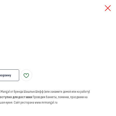
 корзину
r.Mangal от бренда Шашлык Шефф (или закажите домой или на работу)
оступно для доставки
Проводим банкеты, поминки, праздники на
шая кухня. Сайт ресторана www.mrmangal.ru