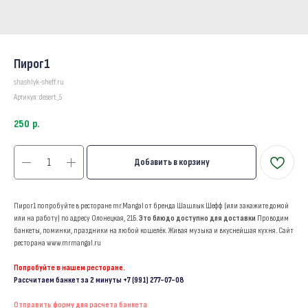
Пирог1
shashlyk-sheff.ru
Артикул:
desert_5
250
р.
Добавить в корзину
Пирог1 попробуйте в ресторане mr.Mangal от бренда Шашлык Шефф (или закажите домой
или на работу) по адресу Олонецкая, 21Б.
Это блюдо доступно для доставки
Проводим
банкеты, поминки, праздники на любой кошелёк. Живая музыка и вкуснейшая кухня. Сайт
ресторана www.mrmangal.ru
Попробуйте в нашем ресторане.
Рассчитаем банкет за 2 минуты
+7 (991) 277-07-08
Отправить форму для расчета банкета