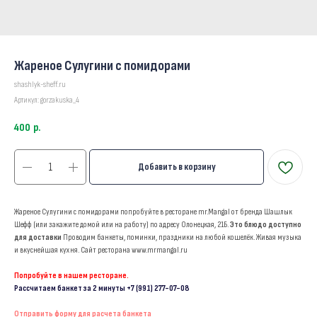
Жареное Сулугини с помидорами
shashlyk-sheff.ru
Артикул:
gorzakuska_4
400
р.
Добавить в корзину
Жареное Сулугини с помидорами попробуйте в ресторане mr.Mangal от бренда Шашлык
Шефф (или закажите домой или на работу) по адресу Олонецкая, 21Б.
Это блюдо доступно
для доставки
Проводим банкеты, поминки, праздники на любой кошелёк. Живая музыка
и вкуснейшая кухня. Сайт ресторана www.mrmangal.ru
Попробуйте в нашем ресторане.
Рассчитаем банкет за 2 минуты
+7 (991) 277-07-08
Отправить форму для расчета банкета