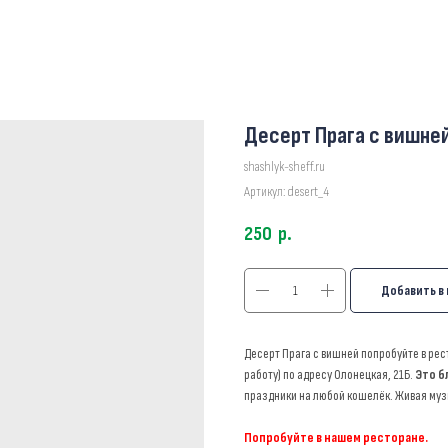
Десерт Прага с вишнеи
shashlyk-sheff.ru
Артикул:
desert_4
250
р.
Добавить в
Десерт Прага с вишней попробуйте в р
работу) по адресу Олонецкая, 21Б.
Это б
праздники на любой кошелёк. Живая муз
Попробуйте в нашем ресторане.