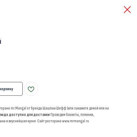
̆
 корзину
есторане mr.Mangal от бренда Шашлык Шефф (или закажите домой или на
людо доступно для доставки
Проводим банкеты, поминки,
ыка и вкуснейшая кухня. Сайт ресторана www.mrmangal.ru